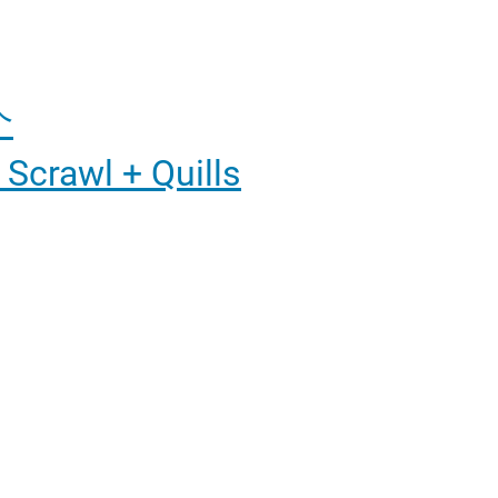
个
 Scrawl + Quills