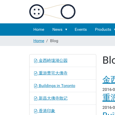
Home
News
Events
Products
Home
Blog
Bl
N
金西峙垅湖公园
a
v
重游曹宅大佛寺
i
金
g
Buildings in Toronto
a
2016-0
t
重
新昌大佛寺散记
i
o
2016-0
香港印象
n