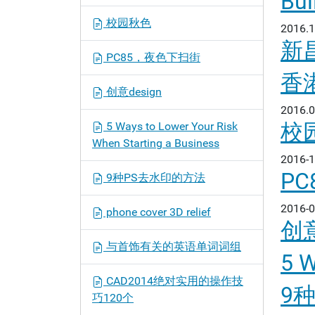
Bui
校园秋色
2016.1
新
PC85，夜色下扫街
香
创意design
2016.0
校
5 Ways to Lower Your Risk
When Starting a Business
2016-1
P
9种PS去水印的方法
2016-0
phone cover 3D relief
创意
与首饰有关的英语单词词组
5 W
CAD2014绝对实用的操作技
9
巧120个