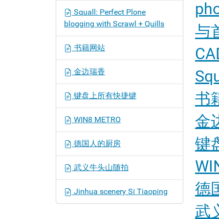
pho
Squall: Perfect Plone
blogging with Scrawl + Quills
与
书籍网站
C
金边瑞香
Squ
书
键盘上所有快捷键
金
WIN8 METRO
键
德国人的厨房
WI
武义牛头山随拍
德
Jinhua scenery Si Tiaoping
武