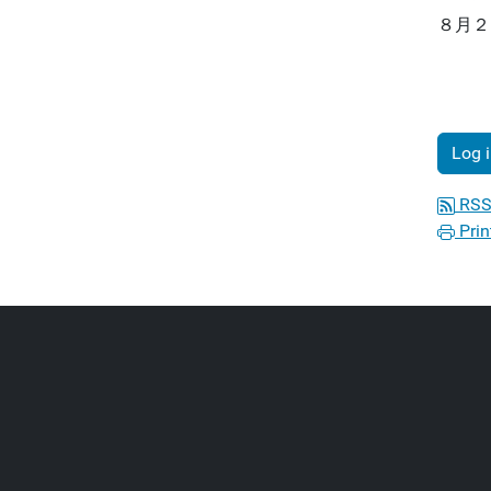
８月２
Log 
RSS
Prin